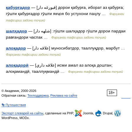
қабурғадор
— [قبورغه دار] дорои қабурға, иборат аз қабурға;
гӯшти қабурғадор гӯшти якҷоя бо устухони паҳлу …
Фарҳанги
тафсирии забони тоҷикӣ
шалҳадор
— [شلهه دار] :гӯшти шалҳадор гӯшти дорои пардаи
равғандори часпак …
Фарҳанги тафсирии забони тоҷикӣ
алоқадор
— [علاقه دار] муносибатдор, тааллуқдор, марбут …
Фарҳанги тафсирии забони тоҷикӣ
алоқадорӣ
— [علاقه داري] исми амал аз алоқа доштан;
алоқамандӣ, тааллуқмандӣ …
Фарҳанги тафсирии забони тоҷикӣ
© Академик, 2000-2026
18+
Обратная связь:
Техподдержка
,
Реклама на сайте
👣 Путешествия
Экспорт словарей на сайты
, сделанные на PHP,
Joomla,
Drupal,
WordPress, MODx.