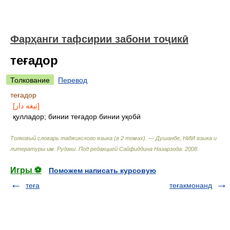
Фарҳанги тафсирии забони тоҷикӣ
теғадор
Толкование
Перевод
теғадор
[تيغه دار]
қулладор; бинии теғадор бинии уқобӣ
Толковый словарь таджикского языка (в 2 томах). — Душанбе, НИИ языка и
литературы им. Рудаки
.
Под редакцией Сайфиддина Назарзода
.
2008
.
Игры ⚽
Поможем написать курсовую
теға
теғакмонанд