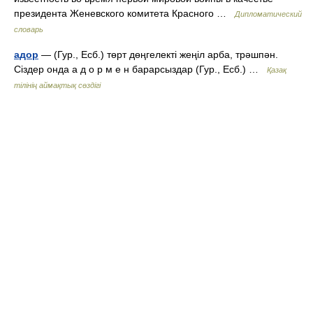
президента Женевского комитета Красного …
Дипломатический
словарь
адор
— (Гур., Есб.) төрт дөңгелекті жеңіл арба, трәшпән.
Сіздер онда а д о р м е н барарсыздар (Гур., Есб.) …
Қазақ
тілінің аймақтық сөздігі